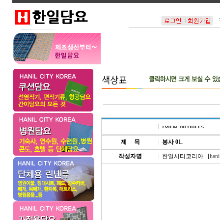
제
.....
목
봉사 01.
작성자명
한일시티코리아 [
hani