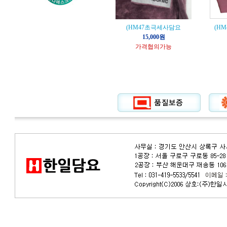
(HM47초극세사담요
(HM
15,000원
가격협의가능