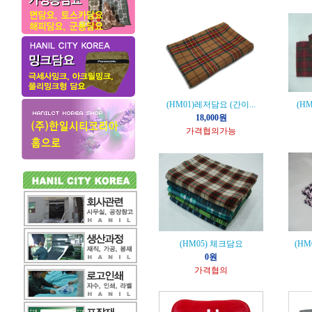
(HM01)레저담요 (간이...
(HM
18,000원
가격협의가능
(HM05) 체크담요
(HM
0원
가격협의