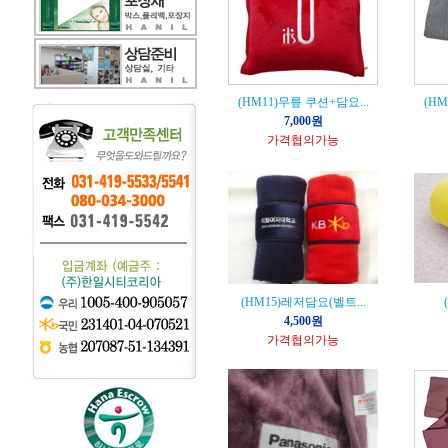
(HM11)무릎 쿠션+담요...
(HM
7,000원
가격협의가능
(HM15)레저담요(벨트...
4,500원
가격협의가능