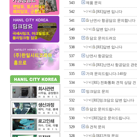
543
제품 문의
542
[RE]답변 입니다
541
난연사 항공담요 문의합니다
540
답변 입니다
539
담요 문의드려요
538
[RE]답변 입니다
537
난연사 항공담요
536
[RE]난연사 항공담요 관
535
가격 문의드립니다-140장
534
[RE) 전화통화 견적 상담 
533
밍크담요 문의
532
[RE]밍크담요 답변 입니다
531
담요 문의드립니다.
530
[RE]담요 문의드립니다.
529
견적 문의
528
[RE]견적 문의