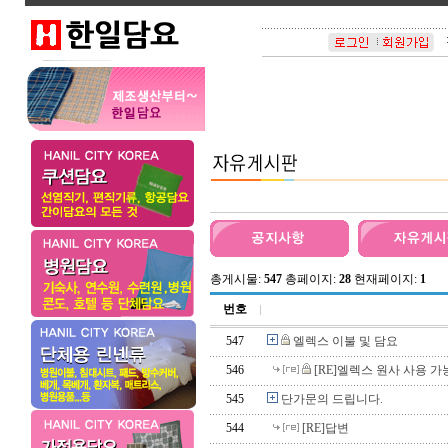
총게시물:
547
총페이지:
28
현재페이지:
1
번호
547
엘렉스 이불 및 담요
546
[RE]엘렉스 원사 사용 가
545
단가문의 드립니다.
544
[RE]답변