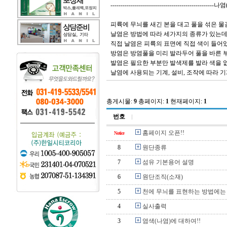
-------------------------------------------------
피륙에 무늬를 새긴 본을 대고 풀을 섞은 물
날염은 방법에 따라 세가지의 종류가 있는
직접 날염은 피륙의 표면에 직접 색이 들어있
방염은 방염풀을 미리 발라두어 풀을 바른 부
발염은 필요한 부분만 발색제를 발라 색을 없
날염에 사용되는 기계, 설비, 조작에 따라 기
총게시물:
9
총페이지:
1
현재페이지:
1
번호
홈페이지 오픈!!
Notice
8
원단종류
7
섬유 기본용어 설명
6
원단조직(소재)
5
천에 무늬를 표현하는 방법에는 
4
실사출력
3
염색(나염)에 대하여!!