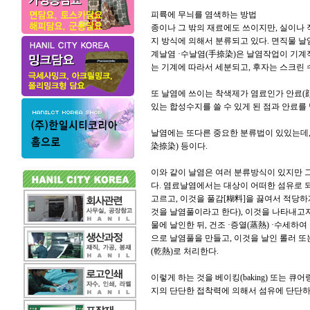
피륙에 무늬를 염색하는 방법
종이나 그 밖의 재료에도 쓰이지만, 실이나 
지 방식에 의해서 분류되고 있다. 면직물 날
계날염 ·수날염(手捺染)은 날염작업이 기계
는 기계에 따라서 세분되고, 후자는 스크린 수
또 날염에 쓰이는 착색제가 염료인가 안료(
있는 합성수지를 쓸 수 있게 된 점과 안료
날염에는 또다른 중요한 분류법이 있있는데,
染捺染) 등이다.
이와 같이 날염은 여러 분류방식이 있지만 
다. 염료날염에서는 대상이 어떠한 섬유로 
고르고, 이것을 풀감[糊料]을 끓여서 적당하
것을 날염풀이라고 한다), 이것을 나타내고자
물에 날인한 뒤, 건조 ·증열(蒸熱) ·수세하
으로 날염풀을 만들고, 이것을 날인 롤러 또
(乾熱)로 처리한다.
이렇게 하는 것을 베이킹(baking) 또는 큐
지의 단단한 접착력에 의해서 섬유에 단단하